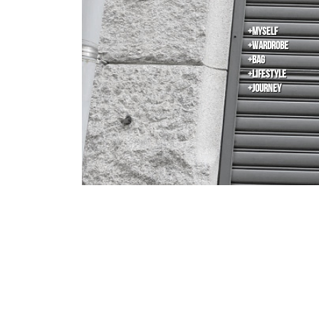
+Myself
+Wardrobe
+Bag
+Lifestyle
+Journey