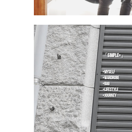
「SIMPLE+」
+Myself
+Wardrobe
+Bag
+Lifestyle
+Journey